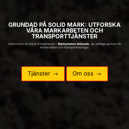
GRUNDAD PÅ SOLID MARK: UTFORSKA
VÅRA MARKARBETEN OCH
TRANSPORTTJÄNSTER
Välkommen till Snärle Entreprenad –
Markarbeten Vetlanda
, din pålitliga partner för
markarbeten och transportlösningar.
Tjänster
Om oss
$
$